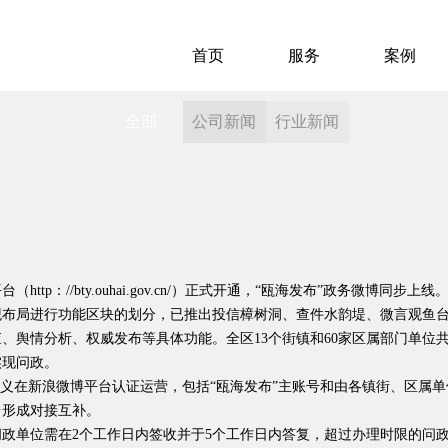
首页
服务
案例
全部
公司新闻
行业新闻
tp：//bty.ouhai.gov.cn/）正式开通，“瓯海发布”政务微博
观布局进行功能区块的划分，已推出投信樟树洞、查件水韵堤、微言观鱼
、舆情分析、权威发布等具体功能。全区13个街镇和60家区属部门单位共
实现问政。
名义在新浪微博平台认证运营，包括“瓯海发布”主账号和由各镇街、区属单
台形成对接互补。
政单位需在2个工作日内签收并于5个工作日内答复，超过办理时限的问