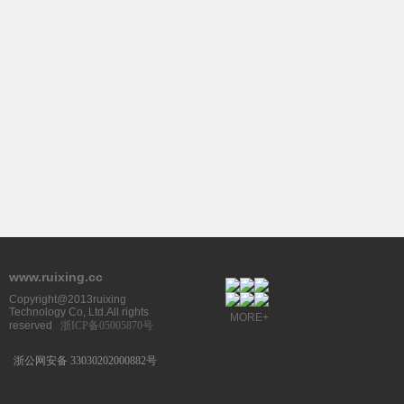
www.ruixing.cc
Copyright@2013ruixing
Technology Co, Ltd.All rights
MORE+
reserved
浙ICP备05005870号
浙公网安备 33030202000882号